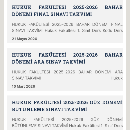
SONKAYA Dr. Öğr. Üyesi Merve ARBAK Dr. Öğr. Üyesi Elif
HUKUK FAKÜLTESİ 2025-2026 BAHAR
GENCA Arş. Gör. Barış ERAYDIN 25.6.2026 Perşembe
11.00 EE114 AIIT102 Atatürk İlkeleri ve İnkılap Tari
DÖNEMİ FİNAL SINAVI TAKVİMİ
HUKUK FAKÜLTESİ 2025-2026 BAHAR DÖNEMİ FİNAL
SINAVI TAKVİMİ Hukuk Fakültesi 1. Sınıf Ders Kodu Ders
Adı Öğretim Görevlisi Gözetmen(ler) Tarih Gün Saat Yer
21 Mayıs 2026
TURK102 Türk Dili II Öğr. Gör. Dr. Emriye SONKAYA Dr.
Öğr. Ü. H. Zeynep ERDEN Arş Gör. Şeyma Öztürk Saka
HUKUK FAKÜLTESİ 2025-2026 BAHAR
Arş Gör. Pınar Bozdoğan Arş Gör. Fatma Kuru Arş Gör.
Barış Eraydın 4.06.2026 Perşembe 11.00 EE114, EE115,
DÖNEMİ ARA SINAV TAKVİMİ
HUKUK FAKÜLTESİ 2025-2026 BAHAR DÖNEMİ ARA
SINAV TAKVİMİ Hukuk
Fakültesi 1. Sınıf Ders Kodu Ders Adı Öğretim Görevlisi
10 Mart 2026
Gözetmen(ler) Tarih Gün Saat Yer HUK702 MEDENİ
HUKUK Doç. Dr. Gençer ÖZDEMİR Dr. Öğr. Üyesi Buğra
HUKUK FAKÜLTESİ 2025-2026 GÜZ DÖNEMİ
Vehbi DÖNER Arş. Gör. Şeyma ÖZTÜRK SAKA Arş. Gör.
Battal Niyazi ŞAHİN Arş. Gör. Fatma KURU Ar
BÜTÜNLEME SINAVI TAKVİMİ
HUKUK FAKÜLTESİ 2025-2026 GÜZ DÖNEMİ
BÜTÜNLEME SINAVI TAKVİMİ Hukuk Fakültesi 1. Sınıf Ders