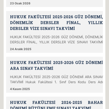
Kodu Ders Adı Öğretim Görevlisi Gözetmen(ler) Tarih Gün
23 Ocak 2026
Saat Yer TURK101 Türk Dili I Öğr. Gör. Dr. Laçin ÖZĞÜL
Arş. Gör. Fatma KURU Arş. Gör. Battal Niyazi ŞAHİN
HUKUK FAKÜLTESİ 2025-2026 GÜZ DÖNEMİ,
27.1.2026 Salı 14.00 EE114 AIIT101 Atatürk İlkeleri ve
İnkılap Tarihi I Dr. Öğr. Üyesi Zekeriya TÜRKMEN
DÖNEMLİK DERSLER FİNAL, YILLIK
DERSLER VİZE SINAVI TAKVİMİ
HUKUK FAKÜLTESİ 2025-2026 GÜZ DÖNEMİ, DÖNEMLİK
DERSLER FİNAL, YILLIK DERSLER VİZE SINAVI TAKVİMİ
Hukuk Fakültesi 1. Sınıf Ders Kodu Ders Adı Öğretim
24 Aralık 2025
Görevlisi Gözetmen(ler) Tarih Gün Saat Yer TURK101 Türk
Dili I Öğr. Gör. Dr. Laçin ÖZĞÜL Arş. Gör. Ayşe Pınar
HUKUK FAKÜLTESİ 2025-2026 GÜZ DÖNEMİ
BOZDOĞAN Arş. Gör. Melisa YÜKSEL Arş. Gör. Ayyüce
TEKELİ Arş. Gör. Fatma KURU Arş. Gör. Battal Niyazi
ARA SINAV TAKVİMİ
ŞAHİN 8
HUKUK FAKÜLTESİ 2025-2026 GÜZ DÖNEMİ ARA SINAV
TAKVİMİ Hukuk Fakültesi 1. Sınıf Ders Kodu Ders Adı
Öğretim Görevlisi Gözetmen(ler) Tarih Gün Saat Yer
4 Kasım 2025
TURK101 TÜRK DİLİ I Öğr. Gör. Dr. Laçin ÖZĞÜL Arş. Gör.
Ayşe Pınar BOZDOĞAN Arş. Gör. Fatma KURU Arş. Gör.
HUKUK FAKÜLTESİ 2024-2025 BAHAR
Battal Niyazi ŞAHİN Arş. Gör. Melisa YÜKSEL Arş. Gör.
Barış ERAYDIN Arş. Gör. Ayyüce TEKELİ 10.11.2025
DÖNEMİ BÜTÜNLEME SINAVI TAKVİMİ