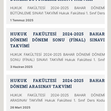
Pazarte
HUKUK FAKÜLTESİ 2024-2025 BAHAR DÖNEMİ
BÜTÜNLEME SINAVI TAKVİMİ Hukuk Fakültesi 1. Sınıf Ders
Kodu Ders Adı Öğretim Görevlisi Gözetmen(ler) Tarih Gün
1 Temmuz 2025
Saat Yer HUK701 Anayasa Hukuku Prof. Dr. Hüseyin
ÖZCAN Arş. Gör. Pınar YAZICI ÜSTEL Arş. Gör. Melisa
HUKUK FAKÜLTESİ 2024-2025 BAHAR
YÜKSEL Arş. Gör. Ayyüce TEKELİ Arş. Gör. Fatma KURU
Arş. Gör. Şeyma ÖZTÜRK SAKA Arş. Gör. Battal Niyazi
DÖNEMİ DÖNEM SONU (FİNAL) SINAVI
ŞAHİN
TAKVİMİ
HUKUK FAKÜLTESİ 2024-2025 BAHAR DÖNEMİ DÖNEM
SONU (FİNAL) SINAVI TAKVİMİ Hukuk Fakültesi 1. Sınıf
Ders Kodu Ders Adı Öğretim Görevlisi Gözetmen(ler) Tarih
3 Haziran 2025
Gün Saat Yer HUK701 Anayasa Hukuku Prof. Dr. Hüseyin
ÖZCAN Dr. Öğr. Üyesi Hazal Algan CANSEVEN Dr. Öğr.
HUKUK FAKÜLTESİ 2024-2025 BAHAR
Üyesi Elif GENCA Dr. Öğr. Üyesi Hümeyra Zeynep ERDEN
Arş. Gör. Pınar YAZICI ÜSTEL Arş. Gör. Şeyma ÖZTÜRK
DÖNEMİ ARASINAV TAKVİMİ
SAKA
HUKUK FAKÜLTESİ 2024-2025 BAHAR DÖNEMİ
ARASINAV TAKVİMİ Hukuk Fakültesi 1. Sınıf Ders Kodu
Ders Adı Öğretim Görevlisi Gözetmen(ler) Tarih Gün Saat
26 Mart 2025
Yer TRO104 Osmanlı Türkçesi II Dr. Öğr. Üyesi Arzu