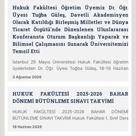
Hukuk Fakültesi Öğretim Üyemiz Dr. Öğr.
Üyesi Tuğba Güleş, Davetli Akademisyen
Olarak Katıldığı Birleşmiş Milletler ve Dünya
Ticaret Örgütü'nde Düzenlenen Uluslararası
Konferansta Oturum Başkanlığı Yaparak ve
Bilimsel Çalışmasını Sunarak Üniversitemizi
Temsil Etti
İstanbul 29 Mayıs Üniversitesi Hukuk Fakültesi öğretim
üyelerinden Dr. Öğr. Üyesi Tuğba Güleş, 18-19 Haziran
tarihlerinde İsviçre'nin Cenevre şehrinde, Birleşmiş Milletler
3 Ağustos 2026
Dünya Fikri Mülkiyet Teşkilatı (WIPO) ile Dünya Ticaret
Örgütü (WTO) tarafından genel merkezlerinde düzenlenen
HUKUK FAKÜLTESİ 2025-2026 BAHAR
Avrupa Fikri Mülkiyet Hukuku Araştırmacıları Konferansı'na
(Intellectual Property Researchers Europe-IPRE) davetli ak
DÖNEMİ BÜTÜNLEME SINAVI TAKVİMİ
HUKUK FAKÜLTESİ 2025-2026 BAHAR DÖNEMİ
BÜTÜNLEME SINAVI TAKVİMİ Hukuk Fakültesi 1. Sınıf Ders
Kodu Ders Adı Öğretim Görevlisi Gözetmen(ler) Tarih Gün
18 Haziran 2026
Saat Yer TURK102 Türk Dili II Öğr. Gör. Dr. Emriye