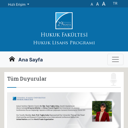
A
A
TR
A
Hızlı Erişim
Hukuk Fakültesi
Hukuk Lisans Programı
Ana Sayfa
Tüm Duyurular