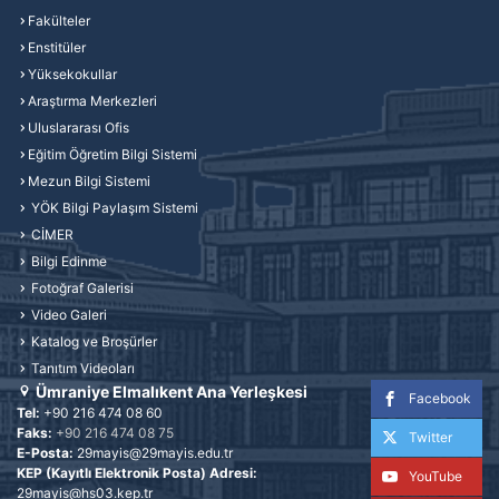
Fakülteler
Enstitüler
Yüksekokullar
Araştırma Merkezleri
Uluslararası Ofis
Eğitim Öğretim Bilgi Sistemi
Mezun Bilgi Sistemi
YÖK Bilgi Paylaşım Sistemi
CİMER
Bilgi Edinme
Fotoğraf Galerisi
Video Galeri
Katalog ve Broşürler
Tanıtım Videoları
Ümraniye Elmalıkent Ana Yerleşkesi
Facebook
Tel:
+90 216 474 08 60
Faks:
+90 216 474 08 75
Twitter
E-Posta:
29mayis@29mayis.edu.tr
KEP (Kayıtlı Elektronik Posta) Adresi:
YouTube
29mayis@hs03.kep.tr