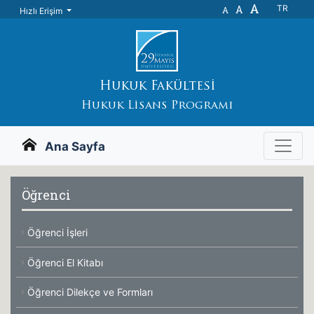
A
A
TR
A
Hızlı Erişim
Hukuk Fakültesi
Hukuk Lisans Programı
Ana Sayfa
Öğrenci
Öğrenci İşleri
Öğrenci El Kitabı
Öğrenci Dilekçe ve Formları