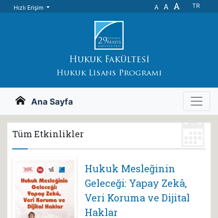
A
A
TR
A
Hızlı Erişim
Hukuk Fakültesi
Hukuk Lisans Programı
Ana Sayfa
Tüm Etkinlikler
Hukuk Mesleğinin
Geleceği: Yapay Zekâ,
Veri Koruma ve Dijital
Haklar