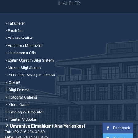
İHALELER
Fakülteler
Enstitüler
Yüksekokullar
Araştırma Merkezleri
Uluslararası Ofis
Eğitim Öğretim Bilgi Sistemi
Mezun Bilgi Sistemi
YÖK Bilgi Paylaşım Sistemi
CİMER
Bilgi Edinme
Fotoğraf Galerisi
Video Galeri
Katalog ve Broşürler
Tanıtım Videoları
Ümraniye Elmalıkent Ana Yerleşkesi
Facebook
Tel:
+90 216 474 08 60
Faks:
+90 216 474 08 75