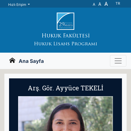
A
A
TR
A
Hızlı Erişim
Hukuk Fakültesi
Hukuk Lisans Programı
Ana Sayfa
Arş. Gör. Ayyüce TEKELİ