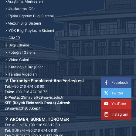
Araştırma Merkezleri
Uluslararası Ofis
Eğitim Öğretim Bilgi Sistemi
Mezun Bilgi Sistemi
YÖK Bilgi Paylaşım Sistemi
CİMER
Bilgi Edinme
Fotoğraf Galerisi
Video Galeri
Katalog ve Broşürler
Tanıtım Videoları
Ümraniye Elmalıkent Ana Yerleşkesi
Facebook
Tel:
+90 216 474 08 60
Faks:
+90 216 474 08 75
Twitter
E-Posta:
29mayis@29mayis.edu.tr
KEP (Kayıtlı Elektronik Posta) Adresi:
YouTube
29mayis@hs03.kep.tr
Instagram
ARÖMER, SÜREM, TÜRÖMER
Tel:
ARÖMER
+90 216 988 12 33
Tel:
SÜREM
+90 216 474 08 61
Tel:
TÜRÖMER
+90 216 474 08 60