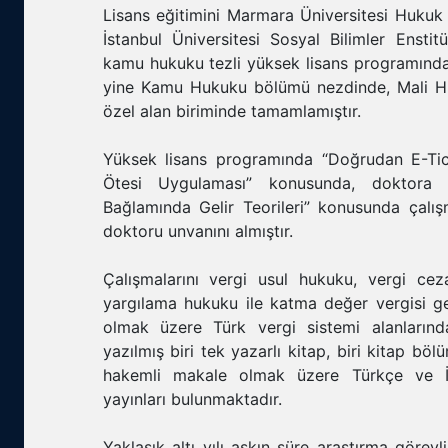
Lisans eğitimini Marmara Üniversitesi Hukuk F
İstanbul Üniversitesi Sosyal Bilimler Ens
kamu hukuku tezli yüksek lisans programında
yine Kamu Hukuku bölümü nezdinde, Mali H
özel alan biriminde tamamlamıştır.
Yüksek lisans programında “Doğrudan E-Tic
Ötesi Uygulaması” konusunda, doktora p
Bağlamında Gelir Teorileri” konusunda çal
doktoru unvanını almıştır.
Çalışmalarını vergi usul hukuku, vergi ce
yargılama hukuku ile katma değer vergisi gel
olmak üzere Türk vergi sistemi alanlarınd
yazılmış biri tek yazarlı kitap, biri kitap bölüm
hakemli makale olmak üzere Türkçe ve İng
yayınları bulunmaktadır.
Yaklaşık altı yılı aşkın süre araştırma görevli