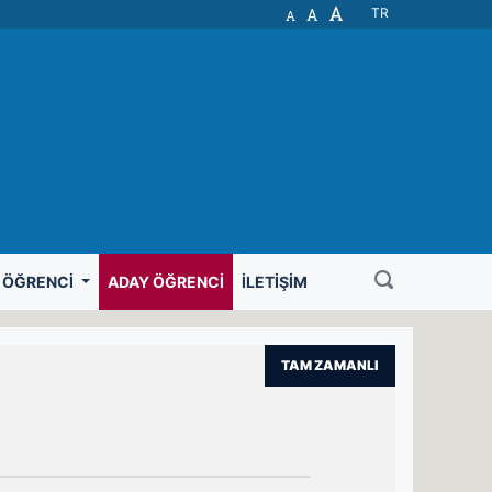
A
A
TR
A
ÖĞRENCI
ADAY ÖĞRENCI
İLETIŞIM
TAM ZAMANLI