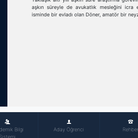
aşkın süreyle de avukatlık mesleğini icra e
isminde bir evladı olan Döner, amatör bir neyz
demik Bilgi
Aday Öğrenci
Rehbe
Sistemi