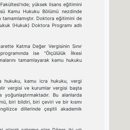
akültesi’nde; yüksek lisans eğitimini
titüsü Kamu Hukuku Bölümü nezdinde
 tamamlamıştır. Doktora eğitimini de
ukuk (Hukuk) Doktora Programı adlı
arette Katma Değer Vergisinin Sınır
rogramında ise “Ölçülülük İlkesi
ışmalarını tamamlayarak kamu hukuku
za hukuku, kamu icra hukuku, vergi
ir vergisi ve kurumlar vergisi başta
a yoğunlaştırmaktadır. Bu alanlarda
ü, biri bildiri, biri çeviri ve bir kısmı
ilizce dillerinde çeşitli akademik
si olarak çalışmış olan Döner, iki yılı