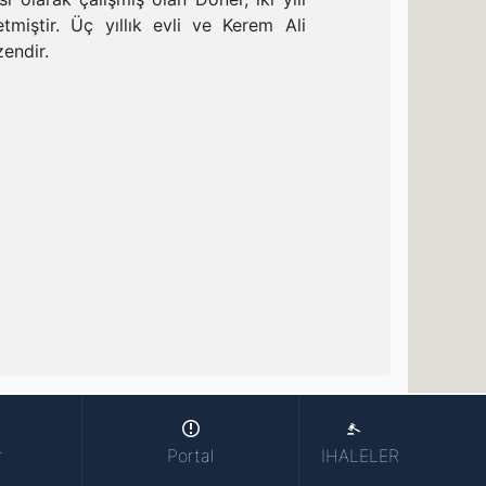
tmiştir. Üç yıllık evli ve Kerem Ali
endir.
r
Portal
İHALELER