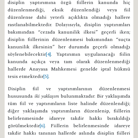
disiplin yaptırımına özgü fiillerin kanunda hiç
düzenlenmediği, eksik düzenlendiği veya fiil
düzenlense dahi yeterli açıklıkta olmadığı hallere
rastlanabilmektedir. Dolayısıyla, disiplin yaptırımları
bakımından “cezada kanunilik ilkesi” geçerli iken;
disiplin fiillerinin düzenlenmesi bakımından “suçta
kanunilik ilkesinin” her durumda geçerli olmadığı
söylenebilecektir
[4]
. Yaptırımın uygulanacağı fiilin
kanunda açıkça veya tam olarak düzenlenmediği
hallerde Anayasa Mahkemesi genelde iptal hükmü
tesis etmektedir
[5]
.
Disiplin fiil ve yaptırımlarının düzenlenmesi
hususunda
iki yaklaşım
bulunmaktadır: Bir yaklaşımda
tüm fiil ve yaptırımların liste halinde düzenlendiği;
diğer yaklaşımda yaptırımların düzenlenip, fiillerin
belirlenmesinde idareye takdir hakkı bırakıldığı
görülmektedir
[6]
. Fiillerin belirlenmesinde idareye
takdir hakkı tanınan hallerde aslında disiplin fiilleri