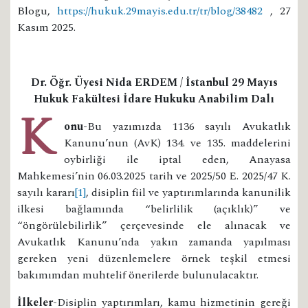
Blogu,
https://hukuk.29mayis.edu.tr/tr/blog/38482
, 27
Kasım 2025.
Dr. Öğr. Üyesi Nida ERDEM / İstanbul 29 Mayıs
Hukuk Fakültesi İdare Hukuku Anabilim Dalı
Konu-
Bu yazımızda 1136 sayılı Avukatlık
Kanunu’nun (AvK) 134. ve 135. maddelerini
oybirliği ile iptal eden, Anayasa
Mahkemesi’nin 06.03.2025 tarih ve 2025/50 E. 2025/47 K.
sayılı kararı
[1]
, disiplin fiil ve yaptırımlarında kanunilik
ilkesi bağlamında “belirlilik (açıklık)” ve
“öngörülebilirlik” çerçevesinde ele alınacak ve
Avukatlık Kanunu’nda yakın zamanda yapılması
gereken yeni düzenlemelere örnek teşkil etmesi
bakımımdan muhtelif önerilerde bulunulacaktır.
İlkeler-
Disiplin yaptırımları, kamu hizmetinin gereği