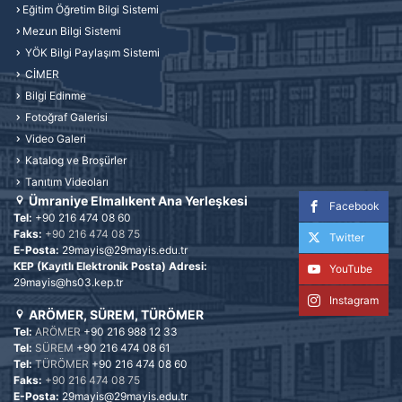
Eğitim Öğretim Bilgi Sistemi
Mezun Bilgi Sistemi
YÖK Bilgi Paylaşım Sistemi
CİMER
Bilgi Edinme
Fotoğraf Galerisi
Video Galeri
Katalog ve Broşürler
Tanıtım Videoları
Ümraniye Elmalıkent Ana Yerleşkesi
Facebook
Tel:
+90 216 474 08 60
Faks:
+90 216 474 08 75
Twitter
E-Posta:
29mayis@29mayis.edu.tr
KEP (Kayıtlı Elektronik Posta) Adresi:
YouTube
29mayis@hs03.kep.tr
Instagram
ARÖMER, SÜREM, TÜRÖMER
Tel:
ARÖMER
+90 216 988 12 33
Tel:
SÜREM
+90 216 474 08 61
Tel:
TÜRÖMER
+90 216 474 08 60
Faks:
+90 216 474 08 75
E-Posta:
29mayis@29mayis.edu.tr