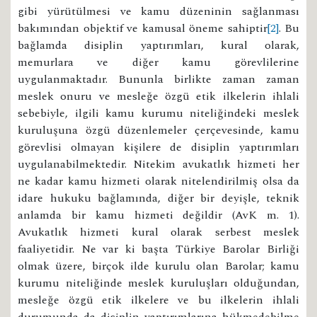
gibi yürütülmesi ve kamu düzeninin sağlanması
bakımından objektif ve kamusal öneme sahiptir
[2]
. Bu
bağlamda disiplin yaptırımları, kural olarak,
memurlara ve diğer kamu görevlilerine
uygulanmaktadır. Bununla birlikte zaman zaman
meslek onuru ve mesleğe özgü etik ilkelerin ihlali
sebebiyle, ilgili kamu kurumu niteliğindeki meslek
kuruluşuna özgü düzenlemeler çerçevesinde, kamu
görevlisi olmayan kişilere de disiplin yaptırımları
uygulanabilmektedir. Nitekim avukatlık hizmeti her
ne kadar kamu hizmeti olarak nitelendirilmiş olsa da
idare hukuku bağlamında, diğer bir deyişle, teknik
anlamda bir kamu hizmeti değildir (AvK m. 1).
Avukatlık hizmeti kural olarak serbest meslek
faaliyetidir. Ne var ki başta Türkiye Barolar Birliği
olmak üzere, birçok ilde kurulu olan Barolar; kamu
kurumu niteliğinde meslek kuruluşları olduğundan,
mesleğe özgü etik ilkelere ve bu ilkelerin ihlali
durumunda da disiplin yaptırımlarına hükmedebilme