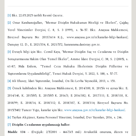
[1]
Bkz. 22.05.2025 tarihli Resmî Gazete.
[2]
Onur Karahanoğulları, “Memur Disiplin Hukukunun Niteliği ve İlkeleri”, Çağdaş
Yerel Yönetimler Dergisi
,
C. 8, S. 3 (1999), s. 56-57. Bkz. Anayasa Mahkemesi,
Bireysel Başvuru No: 2013/1614 K.Ş., www.anayasa.gov.tr/tr/kararlar-bilgi-bankasi/;
Danıştay 12. D., E. 2021/334, K. 2021/572, karararama.danistay.gov.tr.
[3]
Detaylı bilgi için bkz. Cemil Kaya, “Memur Disiplin Suç ve Cezalarına ve Disiplin
Soruşturmasına Hakim Olan Temel İlkeler”, Amme İdare Dergisi
,
C. 38, S. 2 (2005), s.
61-87; Nida Erdem, “Temel Ceza Hukuku İlkelerinin Disiplin Fiillerine ve
Yaptırımlarına Uygulanabilirliği”, Terazi Hukuk Dergisi, Y. 2022, S. 188, s. 57-77.
[4]
Ali Ulusoy, İdari Yaptırımlar, İstanbul, On İki Levha Yayıncılık, 2013, s. 151.
[5]
Örnek kabilinden bkz. Anayasa Mahkemesi, E. 2014/100, K. 2015/6 ve ayrıca bkz. E.
2014/140, K. 2015/85, E. 2015/85 K. 2016/3; E 2016/182; K. 2017/111; E. 2018/110, K.
2018/99; E. 2018/14, K. 2018/112; E. 2018/107, K. 2018/114; Bireysel Başvuru No.
2015/5402 Tuncer Yığcı, kararlar için bkz.
www.anayasa.gov.tr/tr/kararlar-bilgi-bankasi/
.
[6]
Tayfun Akgüner, Kamu Personel Yönetimi, İstanbul, Der Yayınları, 2016, s. 246.
[7]
Disiplin Cezalarının uygulanacağı haller:
Madde 134
– (Değişik: 2/5/2001 - 4667/65 md.) Avukatlık onuruna, düzen ve