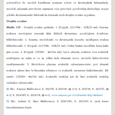
gelenekleri ile meslek kurallarına uymayan eylem ve davranışlarda bulunanlarla,
meslekî çalışmada görevlerini yapmayan veya görevinin gerektirdiği dürüstlüğe uygun
şekilde davranmayanlar hakkında bu Kanunda yazılı disiplin cezaları uygulanır.
Disiplin cezaları:
Madde 135 –
Disiplin cezaları şunlardır: 1. (Değişik: 22/1/1986 - 3256/23 md.) Uyarma;
avukatın mesleğinin icrasında daha dikkatli davranması gerektiğinin kendisine
bildirilmesidir. 2. Kınama; meslekinde ve davranışında kusurlu sayıldığının avukata
bildirilmesidir. 3. (Değişik: 22/1/1986 - 3256/23 md.) Onbin liradan yüzellibin liraya kadar
para cezası. 4. (Değişik: 2/5/2001 - 4667/66 md.) İşten çıkarma, avukatın veya avukatlık
ortaklığının üç aydan az ve üç yıldan fazla olmamak üzere meslekî faaliyetlerinin
yasaklanmasıdır. 5. Meslekten çıkarma; avukatlık ruhsatnamesinin geri alınarak
avukatın adının baro levhasından silinmesi ve avukatlık unvanının kaldırılmasıdır. (Ek
cümle: 2/5/2001- 4667/66 md.) Avukatlık ortaklığı için de baro avukatlık ortaklığı
sicilinden silinmesidir.
[8]
Bkz. Anayasa Mahkemesi, E. 2023/53, K.2023/49, §§ 4-12; E. 2023/18, K. 2023/57, §§
4-12; E. 2024/185, K. 2024/178, §§ 4-11,
www.anayasa.gov.tr/tr/kararlar-bilgi-bankasi/
[9]
Bkz. Ankara 13. İdare Mahkemesi, E. 2020/1381, K. 2021/692 K. sayılı kararı
(yayımlanmamış karar).