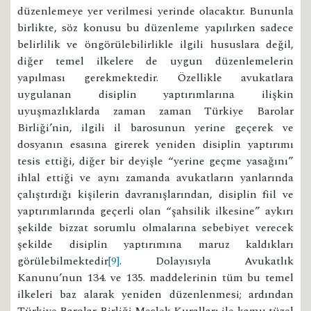
düzenlemeye yer verilmesi yerinde olacaktır. Bununla
birlikte, söz konusu bu düzenleme yapılırken sadece
belirlilik ve öngörülebilirlikle ilgili hususlara değil,
diğer temel ilkelere de uygun düzenlemelerin
yapılması gerekmektedir. Özellikle avukatlara
uygulanan disiplin yaptırımlarına ilişkin
uyuşmazlıklarda zaman zaman Türkiye Barolar
Birliği’nin, ilgili il barosunun yerine geçerek ve
dosyanın esasına girerek yeniden disiplin yaptırımı
tesis ettiği, diğer bir deyişle “yerine geçme yasağını”
ihlal ettiği ve aynı zamanda avukatların yanlarında
çalıştırdığı kişilerin davranışlarından, disiplin fiil ve
yaptırımlarında geçerli olan “şahsilik ilkesine” aykırı
şekilde bizzat sorumlu olmalarına sebebiyet verecek
şekilde disiplin yaptırımına maruz kaldıkları
görülebilmektedir
[9]
. Dolayısıyla Avukatlık
Kanunu’nun 134. ve 135. maddelerinin tüm bu temel
ilkeleri baz alarak yeniden düzenlenmesi; ardından
Türkiye Barolar Birliği Meslek Kuralları ile kamu tüzel