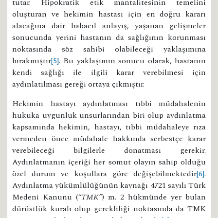
tutar. Hipokratik etik mantalitesinin temelini
oluşturan ve hekimin hastası için en doğru kararı
alacağına dair babacıl anlayış, yaşanan gelişmeler
sonucunda yerini hastanın da sağlığının korunması
noktasında söz sahibi olabileceği yaklaşımına
bırakmıştır
[5]
. Bu yaklaşımın sonucu olarak, hastanın
kendi sağlığı ile ilgili karar verebilmesi için
aydınlatılması gereği ortaya çıkmıştır.
Hekimin hastayı aydınlatması tıbbi müdahalenin
hukuka uygunluk unsurlarından biri olup aydınlatma
kapsamında hekimin, hastayı, tıbbi müdahaleye rıza
vermeden önce müdahale hakkında serbestçe karar
verebileceği bilgilerle donatması gerekir.
Aydınlatmanın içeriği her somut olayın sahip olduğu
özel durum ve koşullara göre değişebilmektedir
[6]
.
Aydınlatma yükümlülüğünün kaynağı 4721 sayılı Türk
Medeni Kanunu (
“TMK”
) m. 2 hükmünde yer bulan
dürüstlük kuralı olup gerekliliği noktasında da TMK