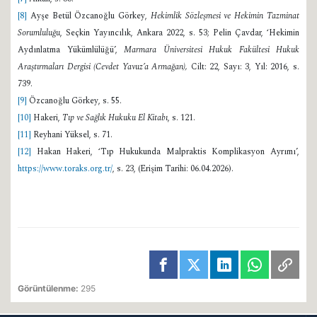
[8]
Ayşe Betül Özcanoğlu Görkey,
Hekimlik Sözleşmesi ve Hekimin Tazminat
Sorumluluğu
, Seçkin Yayıncılık, Ankara 2022, s. 53; Pelin Çavdar, ‘Hekimin
Aydınlatma Yükümlülüğü’,
Marmara Üniversitesi Hukuk Fakültesi Hukuk
Araştırmaları Dergisi (
Cevdet Yavuz’a Armağan),
Cilt: 22, Sayı: 3, Yıl: 2016, s.
739.
[9]
Özcanoğlu Görkey, s. 55.
[10]
Hakeri,
Tıp ve Sağlık Hukuku El Kitabı
, s. 121.
[11]
Reyhani Yüksel, s. 71.
[12]
Hakan Hakeri, ‘Tıp Hukukunda Malpraktis Komplikasyon Ayrımı’,
https://www.toraks.org.tr/
, s. 23, (Erişim Tarihi: 06.04.2026).
Görüntülenme:
295