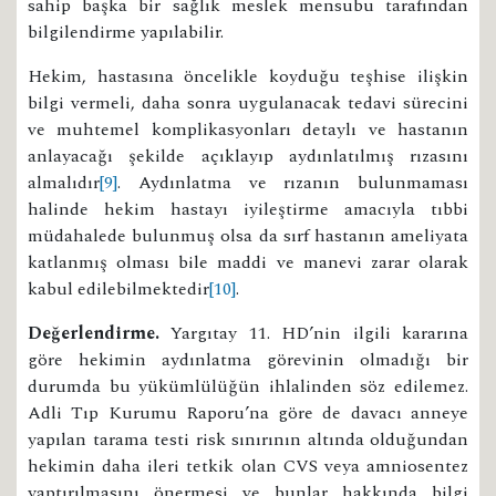
sahip başka bir sağlık meslek mensubu tarafından
bilgilendirme yapılabilir.
Hekim, hastasına öncelikle koyduğu teşhise ilişkin
bilgi vermeli, daha sonra uygulanacak tedavi sürecini
ve muhtemel komplikasyonları detaylı ve hastanın
anlayacağı şekilde açıklayıp aydınlatılmış rızasını
almalıdır
[9]
. Aydınlatma ve rızanın bulunmaması
halinde hekim hastayı iyileştirme amacıyla tıbbi
müdahalede bulunmuş olsa da sırf hastanın ameliyata
katlanmış olması bile maddi ve manevi zarar olarak
kabul edilebilmektedir
[10]
.
Değerlendirme.
Yargıtay 11. HD’nin ilgili kararına
göre hekimin aydınlatma görevinin olmadığı bir
durumda bu yükümlülüğün ihlalinden söz edilemez.
Adli Tıp Kurumu Raporu’na göre de davacı anneye
yapılan tarama testi risk sınırının altında olduğundan
hekimin daha ileri tetkik olan CVS veya amniosentez
yaptırılmasını önermesi ve bunlar hakkında bilgi