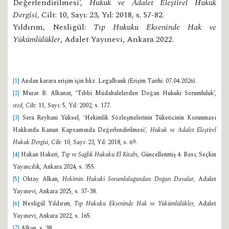
Değerlendirilmesi’,
Hukuk ve Adalet Eleştirel Hukuk
Dergisi
, Cilt: 10, Sayı: 23, Yıl: 2018, s. 57-82.
Yıldırım, Nesligül:
Tıp Hukuku Ekseninde Hak ve
Yükümlülükler
, Adalet Yayınevi, Ankara 2022.
[1]
Anılan karara erişim için bkz. Legalbank (Erişim Tarihi: 07.04.2026).
[2]
Murat B. Alkanat, ‘Tıbbi Müdahalelerden Doğan Hukuki Sorumluluk’,
sted
, Cilt: 11, Sayı: 5, Yıl: 2002, s. 177.
[3]
Sera Reyhani Yüksel, ‘Hekimlik Sözleşmelerinin Tüketicinin Korunması
Hakkında Kanun Kapsamında Değerlendirilmesi’,
Hukuk ve Adalet Eleştirel
Hukuk Dergisi
, Cilt: 10, Sayı: 23, Yıl: 2018, s. 69.
[4]
Hakan Hakeri,
Tıp ve Sağlık Hukuku El Kitabı
, Güncellenmiş 4. Bası, Seçkin
Yayıncılık, Ankara 2024, s. 355.
[5]
Oktay Alkan,
Hekimin Hukuki Sorumluluğundan Doğan Davalar
, Adalet
Yayınevi, Ankara 2025, s. 37-38.
[6]
Nesligül Yıldırım,
Tıp Hukuku Ekseninde Hak ve Yükümlülükler
, Adalet
Yayınevi, Ankara 2022, s. 165.
[7]
Alkan, s. 38.