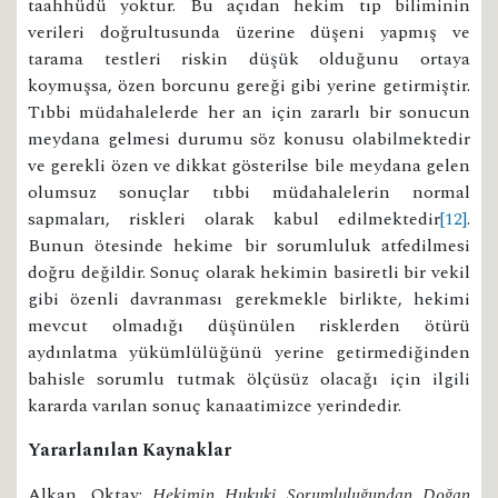
taahhüdü yoktur. Bu açıdan hekim tıp biliminin
verileri doğrultusunda üzerine düşeni yapmış ve
tarama testleri riskin düşük olduğunu ortaya
koymuşsa, özen borcunu gereği gibi yerine getirmiştir.
Tıbbi müdahalelerde her an için zararlı bir sonucun
meydana gelmesi durumu söz konusu olabilmektedir
ve gerekli özen ve dikkat gösterilse bile meydana gelen
olumsuz sonuçlar tıbbi müdahalelerin normal
sapmaları, riskleri olarak kabul edilmektedir
[12]
.
Bunun ötesinde hekime bir sorumluluk atfedilmesi
doğru değildir. Sonuç olarak hekimin basiretli bir vekil
gibi özenli davranması gerekmekle birlikte, hekimi
mevcut olmadığı düşünülen risklerden ötürü
aydınlatma yükümlülüğünü yerine getirmediğinden
bahisle sorumlu tutmak ölçüsüz olacağı için ilgili
kararda varılan sonuç kanaatimizce yerindedir.
Yararlanılan Kaynaklar
Alkan, Oktay:
Hekimin Hukuki Sorumluluğundan Doğan