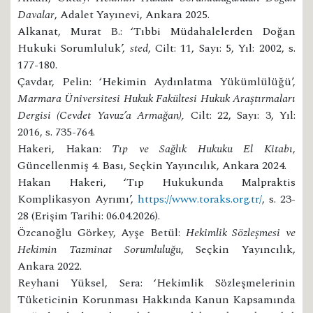
Davalar
, Adalet Yayınevi, Ankara 2025.
Alkanat, Murat B.: ‘Tıbbi Müdahalelerden Doğan
Hukuki Sorumluluk’,
sted
, Cilt: 11, Sayı: 5, Yıl: 2002, s.
177-180.
Çavdar, Pelin: ‘Hekimin Aydınlatma Yükümlülüğü’,
Marmara Üniversitesi Hukuk Fakültesi Hukuk Araştırmaları
Dergisi (
Cevdet Yavuz’a Armağan),
Cilt: 22, Sayı: 3, Yıl:
2016, s. 735-764.
Hakeri, Hakan:
Tıp ve Sağlık Hukuku El Kitabı
,
Güncellenmiş 4. Bası, Seçkin Yayıncılık, Ankara 2024.
Hakan Hakeri, ‘Tıp Hukukunda Malpraktis
Komplikasyon Ayrımı’,
https://www.toraks.org.tr/
, s. 23-
28 (Erişim Tarihi: 06.04.2026).
Özcanoğlu Görkey, Ayşe Betül:
Hekimlik Sözleşmesi ve
Hekimin Tazminat Sorumluluğu
, Seçkin Yayıncılık,
Ankara 2022.
Reyhani Yüksel, Sera: ‘Hekimlik Sözleşmelerinin
Tüketicinin Korunması Hakkında Kanun Kapsamında