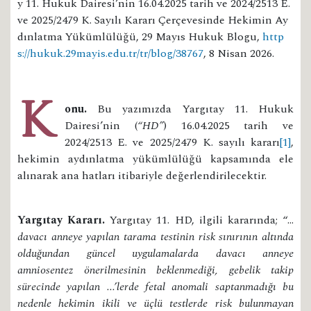
y 11. Hukuk Dairesi’nin 16.04.2025 tarih ve 2024/2513 E.
ve 2025/2479 K. Sayılı Kararı Çerçevesinde Hekimin Ay
dınlatma Yükümlülüğü, 29 Mayıs Hukuk Blogu,
http
s://hukuk.29mayis.edu.tr/tr/blog/38767
, 8 Nisan 2026.
Konu.
Bu yazımızda Yargıtay 11. Hukuk
Dairesi’nin (
“HD”
) 16.04.2025 tarih ve
2024/2513 E. ve 2025/2479 K. sayılı kararı
[1]
,
hekimin aydınlatma yükümlülüğü kapsamında ele
alınarak ana hatları itibariyle değerlendirilecektir.
Yargıtay Kararı.
Yargıtay 11. HD, ilgili kararında; “…
davacı anneye yapılan tarama testinin risk sınırının altında
olduğundan güncel uygulamalarda davacı anneye
amniosentez önerilmesinin beklenmediği, gebelik takip
sürecinde yapılan ...’lerde fetal anomali saptanmadığı bu
nedenle hekimin ikili ve üçlü testlerde risk bulunmayan