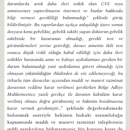
durumlarda artık daha ileri tetkik olan CVS veya
amniosentez yaptırılmasını önermesi ve bunlar hakkında
bilgi vermesi gerekliliği bulunmadığı" şeklinde görüş
bildirilmiştir. Bu raporlardan açıkça anlaşıldığı üzere somut
dosyaya konu gebelikte, gebelik takibi yapan doktorun gebelik
takibinde bir kusurunun olmadığı, gerekli test ve
görüntülemeleri yerine getirdiği, davacı annenin ikili test
sonucu düşük riskli olduğu kabul edildiği için daha ileri
tetkikler hususunda anne ve babayı aydınlatması gereken bir
durum bulunmadığı yani aydınlatma görevi olmadığı için
olmayan yükümlülüğün ihlalinden de söz edilemeyeceği, bu
itibarla tüm davacılar açısından maddi ve manevi tazminat
davasının reddine karar verilmesi gerekirken Bölge Adliye
Mahkemesince yazılı gerekçe ile davanın kabulüne karar
verilmiş olması doğru görülmemiş ve hükmün bozulmasına
karar vermek gerekmiştir
...” şeklinde değerlendirmede
bulunmak suretiyle hekimin hukuki sorumluluğu
kapsamında maddi ve manevi tazminat taleplerinin
reddi gerektiğine hükmetmiştir. Söz konusu karar ile